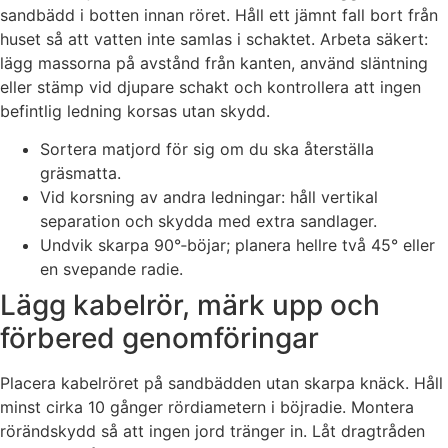
sandbädd i botten innan röret. Håll ett jämnt fall bort från
huset så att vatten inte samlas i schaktet. Arbeta säkert:
lägg massorna på avstånd från kanten, använd släntning
eller stämp vid djupare schakt och kontrollera att ingen
befintlig ledning korsas utan skydd.
Sortera matjord för sig om du ska återställa
gräsmatta.
Vid korsning av andra ledningar: håll vertikal
separation och skydda med extra sandlager.
Undvik skarpa 90°‑böjar; planera hellre två 45° eller
en svepande radie.
Lägg kabelrör, märk upp och
förbered genomföringar
Placera kabelröret på sandbädden utan skarpa knäck. Håll
minst cirka 10 gånger rördiametern i böjradie. Montera
rörändskydd så att ingen jord tränger in. Låt dragtråden