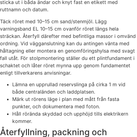
sticka ut i båda ändar och knyt fast en etikett med
ruttnamn och datum.
Täck röret med 10–15 cm sand/stenmjöl. Lägg
varningsband EL 10–15 cm ovanför röret längs hela
sträckan. Återfyll därefter med befintliga massor i omvänd
ordning. Vid vägganslutning kan du antingen vänta med
håltagning eller montera en genomföringshylsa med svagt
fall utåt. För stolpmontering ställer du ett plintfundament i
schaktet och låter röret mynna upp genom fundamentet
enligt tillverkarens anvisningar.
Lämna en upprullad reservslinga på cirka 1 m vid
både centraländen och laddplatsen.
Märk ut rörens läge i plan med mått från fasta
punkter, och dokumentera med foton.
Håll rörända skyddad och upphöjd tills elektrikern
kommer.
Återfyllning, packning och