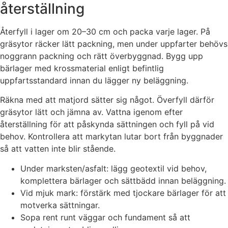
återställning
Återfyll i lager om 20–30 cm och packa varje lager. På
gräsytor räcker lätt packning, men under uppfarter behövs
noggrann packning och rätt överbyggnad. Bygg upp
bärlager med krossmaterial enligt befintlig
uppfartsstandard innan du lägger ny beläggning.
Räkna med att matjord sätter sig något. Överfyll därför
gräsytor lätt och jämna av. Vattna igenom efter
återställning för att påskynda sättningen och fyll på vid
behov. Kontrollera att markytan lutar bort från byggnader
så att vatten inte blir stående.
Under marksten/asfalt: lägg geotextil vid behov,
komplettera bärlager och sättbädd innan beläggning.
Vid mjuk mark: förstärk med tjockare bärlager för att
motverka sättningar.
Sopa rent runt väggar och fundament så att