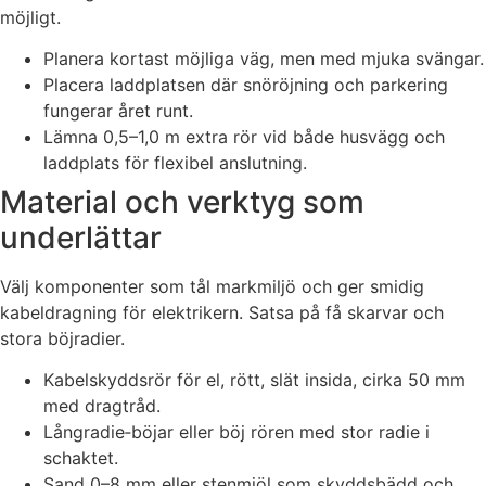
möjligt.
Planera kortast möjliga väg, men med mjuka svängar.
Placera laddplatsen där snöröjning och parkering
fungerar året runt.
Lämna 0,5–1,0 m extra rör vid både husvägg och
laddplats för flexibel anslutning.
Material och verktyg som
underlättar
Välj komponenter som tål markmiljö och ger smidig
kabeldragning för elektrikern. Satsa på få skarvar och
stora böjradier.
Kabelskyddsrör för el, rött, slät insida, cirka 50 mm
med dragtråd.
Långradie‑böjar eller böj rören med stor radie i
schaktet.
Sand 0–8 mm eller stenmjöl som skyddsbädd och