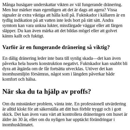
Många husägare underskattar vikten av väl fungerande dränering.
Men hur märker man egentligen att det är dags att agera? Vissa
signaler är extra viktiga att hålla koll på. Fuktskador i källaren är en
tydlig indikation på att vatten inte leds bort på rätt sätt. Andra
symtom kan vara unkna lukter, missfärgade väggar eller att färgen
släpper. Du kan även märka att det bildas mögel eller att golvet
känns kallt och fuktigt.
Varför är en fungerande dränering så viktig?
En dålig dränering leder inte bara till synlig skada―det kan även
påverka hela husets konstruktion negativt. Fuktskador kan snabbt bli
dyra att åtgärda om de får fortsätta utvecklas. Utöver det kan
inomhusmiljön försämras, något som i längden påverkar både
komfort och hälsa.
När ska du ta hjälp av proffs?
Om du misstänker problem, vänta inte. En professionell utvärdering
är alltid klokt för att säkerställa att ditt hus förblir tryggt och i gott
skick. Det kan även vara värt att kontrollera dräneringen om huset är
äldre än 30 år, eller om du nyligen har upptäckt förändringar i
inomhusklimatet.