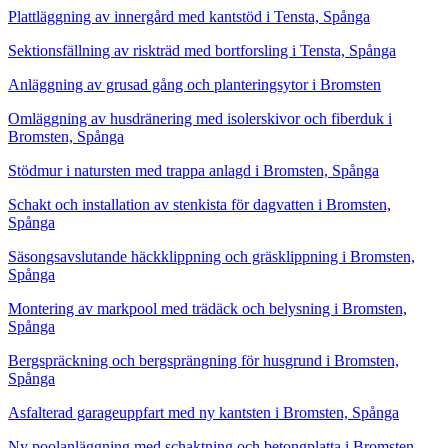
Plattläggning av innergård med kantstöd i Tensta, Spånga
Sektionsfällning av riskträd med bortforsling i Tensta, Spånga
Anläggning av grusad gång och planteringsytor i Bromsten
Omläggning av husdränering med isolerskivor och fiberduk i
Bromsten, Spånga
Stödmur i natursten med trappa anlagd i Bromsten, Spånga
Schakt och installation av stenkista för dagvatten i Bromsten,
Spånga
Säsongsavslutande häckklippning och gräsklippning i Bromsten,
Spånga
Montering av markpool med trädäck och belysning i Bromsten,
Spånga
Bergspräckning och bergsprängning för husgrund i Bromsten,
Spånga
Asfalterad garageuppfart med ny kantsten i Bromsten, Spånga
Ny poolanläggning med schaktning och betongplatta i Bromsten,