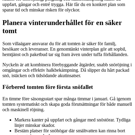
uppfart, gångar och entré trygga. Här får du en konkret plan som
sparar tid och minskar risken för olyckor.
Planera vinterunderhållet för en säker
tomt
Som villaägare ansvarar du för att tomten är säker för familj,
besökare och leveranser. En genomtänkt vinterplan gör att sopbil,
hemtjänst och paketbud tar sig fram även under tuffa förhållanden.
Nyckeln är att kombinera förebyggande åtgärder, snabb snöröjning i
omgångar och effektiv halkbekämpning. Då slipper du hårt packad
snö, istäcken och tidsödande akutinsatser.
Förbered tomten före första snöfallet
En timme före säsongsstart spar många timmar i januari. Gå igenom
tomten systematiskt och skapa goda förutsättningar för både manuell
och maskinell röjning.
Markera kanter på uppfart och gångar med snöstörar. Tydliga
linjer minskar skador.
Bestäm platser för snöhögar där smältvatten kan rinna bort