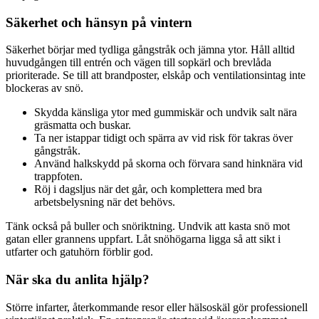
Säkerhet och hänsyn på vintern
Säkerhet börjar med tydliga gångstråk och jämna ytor. Håll alltid
huvudgången till entrén och vägen till sopkärl och brevlåda
prioriterade. Se till att brandposter, elskåp och ventilationsintag inte
blockeras av snö.
Skydda känsliga ytor med gummiskär och undvik salt nära
gräsmatta och buskar.
Ta ner istappar tidigt och spärra av vid risk för takras över
gångstråk.
Använd halkskydd på skorna och förvara sand hinknära vid
trappfoten.
Röj i dagsljus när det går, och komplettera med bra
arbetsbelysning när det behövs.
Tänk också på buller och snöriktning. Undvik att kasta snö mot
gatan eller grannens uppfart. Låt snöhögarna ligga så att sikt i
utfarter och gatuhörn förblir god.
När ska du anlita hjälp?
Större infarter, återkommande resor eller hälsoskäl gör professionell