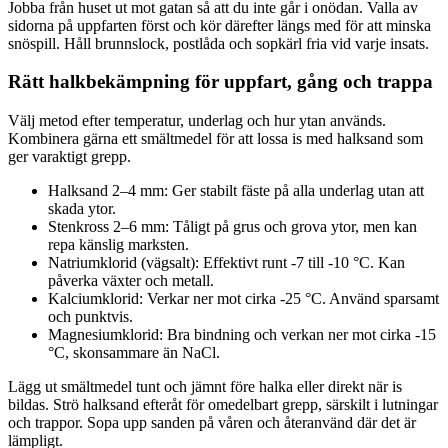
Jobba från huset ut mot gatan så att du inte går i onödan. Valla av
sidorna på uppfarten först och kör därefter längs med för att minska
snöspill. Håll brunnslock, postlåda och sopkärl fria vid varje insats.
Rätt halkbekämpning för uppfart, gång och trappa
Välj metod efter temperatur, underlag och hur ytan används.
Kombinera gärna ett smältmedel för att lossa is med halksand som
ger varaktigt grepp.
Halksand 2–4 mm: Ger stabilt fäste på alla underlag utan att
skada ytor.
Stenkross 2–6 mm: Tåligt på grus och grova ytor, men kan
repa känslig marksten.
Natriumklorid (vägsalt): Effektivt runt -7 till -10 °C. Kan
påverka växter och metall.
Kalciumklorid: Verkar ner mot cirka -25 °C. Använd sparsamt
och punktvis.
Magnesiumklorid: Bra bindning och verkan ner mot cirka -15
°C, skonsammare än NaCl.
Lägg ut smältmedel tunt och jämnt före halka eller direkt när is
bildas. Strö halksand efteråt för omedelbart grepp, särskilt i lutningar
och trappor. Sopa upp sanden på våren och återanvänd där det är
lämpligt.