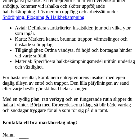
vintertjänst praktisk. En entreprenör startar vid överenskommet
snödjup, kommer vid ishalka och sköter uppföljande
halkbekämpning. Läs mer om upplägg och arbetssätt under
Snöröjning, Plogning & Halkbekämpning
.
Avtal: Definiera startkriterier, insatstider, jour och vilka ytor
som ingår.
Karta: Markera kanter, brunnar, trappor, värmeslingor och
önskade snöupplag.
Tillgänglighet: Ordna vändyta, fri höjd och borttagna hinder
vid varje snöfall.
Material: Specificera halkbekämpningsmedel utifrån underlag
och växtlighet.
För bästa resultat, kombinera entreprenörens insatser med egen
daglig tillsyn av entré och trappor. Den lilla påfyllningen av sand
efter varje besök gör skillnad hela säsongen.
Med en tydlig plan, rätt verktyg och en fungerande rutin slipper du
halka i vinter. Börja med förberedelserna idag, så blir både vardag
och snödagar tryggare för alla som rör sig på din tomt.
Kontakta ett bra markföretag idag!
Namn