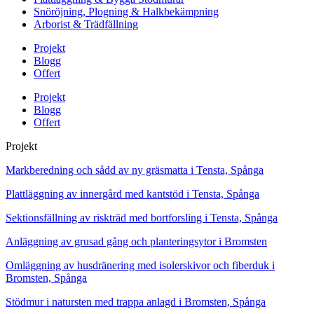
Snöröjning, Plogning & Halkbekämpning
Arborist & Trädfällning
Projekt
Blogg
Offert
Projekt
Blogg
Offert
Projekt
Markberedning och sådd av ny gräsmatta i Tensta, Spånga
Plattläggning av innergård med kantstöd i Tensta, Spånga
Sektionsfällning av riskträd med bortforsling i Tensta, Spånga
Anläggning av grusad gång och planteringsytor i Bromsten
Omläggning av husdränering med isolerskivor och fiberduk i
Bromsten, Spånga
Stödmur i natursten med trappa anlagd i Bromsten, Spånga