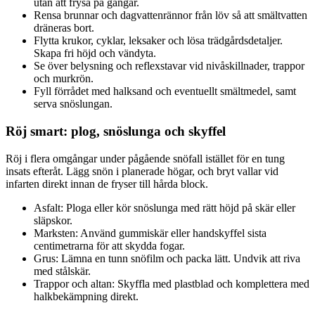
utan att frysa på gångar.
Rensa brunnar och dagvattenrännor från löv så att smältvatten
dräneras bort.
Flytta krukor, cyklar, leksaker och lösa trädgårdsdetaljer.
Skapa fri höjd och vändyta.
Se över belysning och reflexstavar vid nivåskillnader, trappor
och murkrön.
Fyll förrådet med halksand och eventuellt smältmedel, samt
serva snöslungan.
Röj smart: plog, snöslunga och skyffel
Röj i flera omgångar under pågående snöfall istället för en tung
insats efteråt. Lägg snön i planerade högar, och bryt vallar vid
infarten direkt innan de fryser till hårda block.
Asfalt: Ploga eller kör snöslunga med rätt höjd på skär eller
släpskor.
Marksten: Använd gummiskär eller handskyffel sista
centimetrarna för att skydda fogar.
Grus: Lämna en tunn snöfilm och packa lätt. Undvik att riva
med stålskär.
Trappor och altan: Skyffla med plastblad och komplettera med
halkbekämpning direkt.