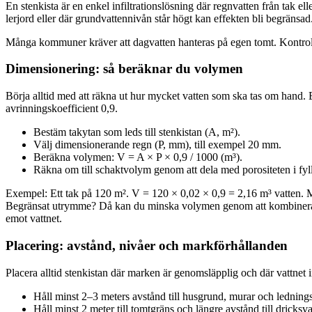
En stenkista är en enkel infiltrationslösning där regnvatten från tak e
lerjord eller där grundvattennivån står högt kan effekten bli begräns
Många kommuner kräver att dagvatten hanteras på egen tomt. Kontrollera
Dimensionering: så beräknar du volymen
Börja alltid med att räkna ut hur mycket vatten som ska tas om hand. E
avrinningskoefficient 0,9.
Bestäm takytan som leds till stenkistan (A, m²).
Välj dimensionerande regn (P, mm), till exempel 20 mm.
Beräkna volymen: V = A × P × 0,9 / 1000 (m³).
Räkna om till schaktvolym genom att dela med porositeten i f
Exempel: Ett tak på 120 m². V = 120 × 0,02 × 0,9 = 2,16 m³ vatten.
Begränsat utrymme? Då kan du minska volymen genom att kombinera med
emot vattnet.
Placering: avstånd, nivåer och markförhållanden
Placera alltid stenkistan där marken är genomsläpplig och där vattnet i
Håll minst 2–3 meters avstånd till husgrund, murar och ledning
Håll minst 2 meter till tomtgräns och längre avstånd till drick