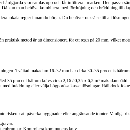
ller hårdgjorda ytor samlas upp och får infiltrera i marken. Den passar 
ad. Då kan man behöva kombinera med fördröjning och bräddning till dag
 lokala regler innan du börjar. Du behöver också se till att lösningen i
n praktisk metod är att dimensionera för ett regn på 20 mm, vilket mots
yllningen. Tvättad makadam 16–32 mm har cirka 30–35 procents hålrum
 Med 35 procent hålrum krävs cirka 2,16 / 0,35 ≈ 6,2 m³ makadambädd. 
 bräddning eller välja högporösa kassettlösningar. Håll dock fokus p
nte riskerar att påverka byggnader eller angränsande tomter. Vanliga riktl
sgravar.
svattenbrunnar. Kontrollera kommunens krav.