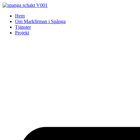
Skip
to
Hem
content
Om Markfirman i Spånga
Tjänster
Projekt