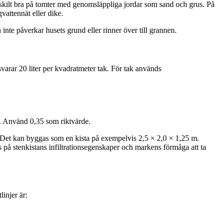
särskilt bra på tomter med genomsläppliga jordar som sand och grus. På
vattennät eller dike.
nte påverkar husets grund eller rinner över till grannen.
varar 20 liter per kvadratmeter tak. För tak används
. Använd 0,35 som riktvärde.
Det kan byggas som en kista på exempelvis 2,5 × 2,0 × 1,25 m.
å stenkistans infiltrationsegenskaper och markens förmåga att ta
injer är: