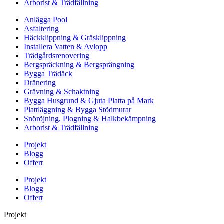
Arborist & Trädfällning
Anlägga Pool
Asfaltering
Häckklippning & Gräsklippning
Installera Vatten & Avlopp
Trädgårdsrenovering
Bergspräckning & Bergsprängning
Bygga Trädäck
Dränering
Grävning & Schaktning
Bygga Husgrund & Gjuta Platta på Mark
Plattläggning & Bygga Stödmurar
Snöröjning, Plogning & Halkbekämpning
Arborist & Trädfällning
Projekt
Blogg
Offert
Projekt
Blogg
Offert
Projekt