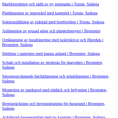
Markberedning och sådd av ny gräsmatta i Tensta, Spånga
Plattläggning av innergård med kantstöd i Tensta, Spånga
Sektionsfällning av riskträd med bortforsling i Tensta, Spånga
Anläggning av grusad gång och planteringsytor i Bromsten
Omläggning av husdränering med isolerskivor och fiberduk i
Bromsten, Spånga
Stödmur i natursten med trappa anlagd i Bromsten, Spånga
Schakt och installation av stenkista för dagvatten i Bromsten,
Spånga
Säsongsavslutande häckklippning och gräsklippning i Bromsten,
Spånga
Montering av markpool med trädäck och belysning i Bromsten,
Spånga
Bergspräckning och bergsprängning för husgrund i Bromsten,
Spånga
Asfalterad garageuppfart med ny kantsten i Bromsten, Spånga