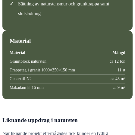
✓
Sättning av naturstensmur och granittrappa samt
slutstädning
Material
Material
Mängd
Granitblock natursten
ca 12 ton
Trappsteg i granit 1000×350×150 mm
11 st
Geotextil N2
ca 45 m²
Makadam 8–16 mm
ca 9 m³
Liknande uppdrag i natursten
När liknande projekt efterfrågades fick kunder en tydlig