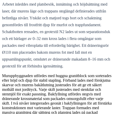
Arbetet inleddes med platsbesök, inmätning och höjdsättning med
laser, där murens läge och trappans steglängd definierades utifrån
befintliga nivåer. Ytskikt och matjord togs bort och schaktning
genomfördes till frostfritt djup för murfot och trappfundament.
Schaktbotten rensades, en geotextil N2 lades ut som separationsduk
och ett bärlager av 0–32 mm kross lades i flera omgångar som
packades med vibroplatta till erforderlig bärighet. Ett dräneringsrör
Ø110 mm placerades bakom murens fot med fall mot en
uppsamlingspunkt, omslutet av dränerande makadam 8–16 mm och
geotextil för att förhindra igensättning.
Muruppbyggnaden utfördes med huggna granitblock som sorterades
efter höjd och djup för stabil stapling. Förband lades med förskjutna
skarvar och murens bakåtlutning justerades för att ge ett säkert
mothåll mot jordtryck. Varje skift justerades med stenkilar och
stenmjöl för exakt passning. Bakfyllning utfördes stegvis med
dränerande krossmaterial som packades omsorgsfullt efter varje
skift. I två nivåer integrerades geonät i bakfyllningen för att förstärka
konstruktionen mot varierande laster. Trappan formades med
massiva granitsteg där sättsteg och plansteg lades på packad