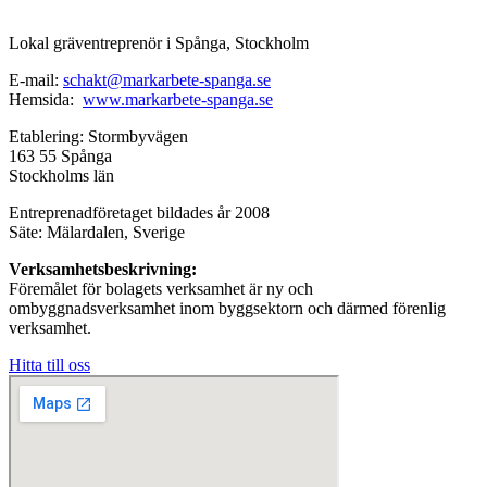
Lokal gräventreprenör i Spånga, Stockholm
E-mail:
schakt@markarbete-spanga.se
Hemsida:
www.markarbete-spanga.se
Etablering: Stormbyvägen
163 55 Spånga
Stockholms län
Entreprenadföretaget bildades år 2008
Säte: Mälardalen, Sverige
Verksamhetsbeskrivning:
Föremålet för bolagets verksamhet är ny och
ombyggnadsverksamhet inom byggsektorn och därmed förenlig
verksamhet.
Hitta till oss