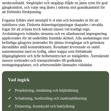
stenkrossbädd. Steghöjder och stegdjup följde en jämn rytm för god
gångkomfort, och varje steg låstes i sidorna mot granitkantstöd för
att förhindra förskjutning.
Fogarna fylldes med stenmjöl 0–4 mm och borstades in för att
stabilisera ytan. Diskreta dräneringsöppningar skapades i utvalda
fogar för att avlasta tryck bakom muren vid kraftigt regn.
Avslutningsvis tvättades stenarna och en silanbaserad impregnering
applicerades för att underlätta framtida skötsel. Alla anslutningar mot
befintliga gångytor justerades för jämna övergångar och grönskan
återställdes intill konstruktionen. Resultatet levererade en stabil
naturstensmur med en tydlig, säker trappa som förbättrade
tillgängligheten och lyfte helhetsintrycket av trädgården. Återstående
massor sorterades och transporterades till godkända
mottagningsplatser, och arbetsområdet lämnades välstädat.
Vad ingick
✓
Projektering, inmätning och höjdsättning
✓
Schaktning, bortforsling och markstabilisering
✓
Dränering, frostskydd och bakfyllning