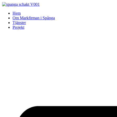
Skip
to
Hem
content
Om Markfirman i Spånga
Tjänster
Projekt