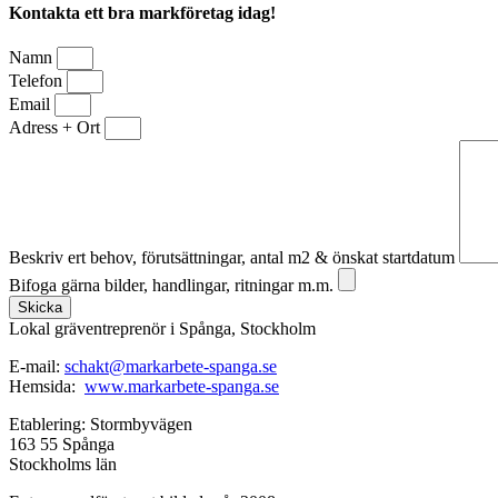
Kontakta ett bra markföretag idag!
Namn
Telefon
Email
Adress + Ort
Beskriv ert behov, förutsättningar, antal m2 & önskat startdatum
Bifoga gärna bilder, handlingar, ritningar m.m.
Skicka
Lokal gräventreprenör i Spånga, Stockholm
E-mail:
schakt@markarbete-spanga.se
Hemsida:
www.markarbete-spanga.se
Etablering: Stormbyvägen
163 55 Spånga
Stockholms län