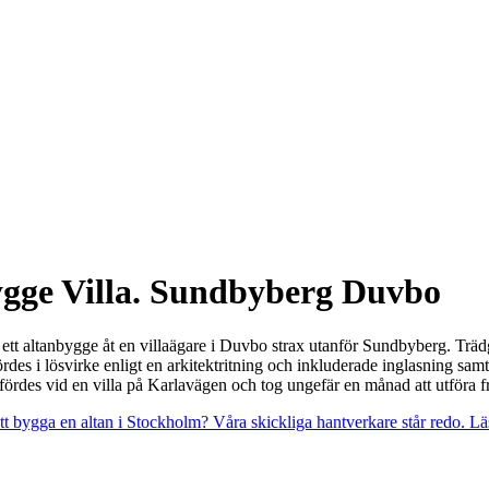
gge Villa. Sundbyberg Duvbo
d ett altanbygge åt en villaägare i Duvbo strax utanför Sundbyberg. Tr
des i lösvirke enligt en arkitektritning och inkluderade inglasning sam
utfördes vid en villa på Karlavägen och tog ungefär en månad att utföra frå
t bygga en altan i Stockholm? Våra skickliga hantverkare står redo. Lä