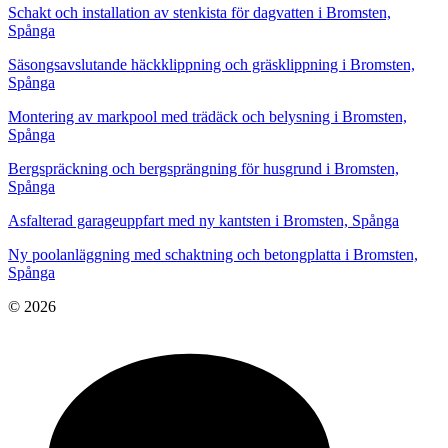
Schakt och installation av stenkista för dagvatten i Bromsten,
Spånga
Säsongsavslutande häckklippning och gräsklippning i Bromsten,
Spånga
Montering av markpool med trädäck och belysning i Bromsten,
Spånga
Bergspräckning och bergsprängning för husgrund i Bromsten,
Spånga
Asfalterad garageuppfart med ny kantsten i Bromsten, Spånga
Ny poolanläggning med schaktning och betongplatta i Bromsten,
Spånga
© 2026