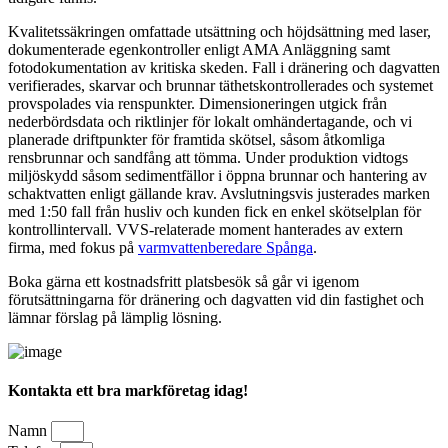
Kvalitetssäkringen omfattade utsättning och höjdsättning med laser,
dokumenterade egenkontroller enligt AMA Anläggning samt
fotodokumentation av kritiska skeden. Fall i dränering och dagvatten
verifierades, skarvar och brunnar täthetskontrollerades och systemet
provspolades via renspunkter. Dimensioneringen utgick från
nederbördsdata och riktlinjer för lokalt omhändertagande, och vi
planerade driftpunkter för framtida skötsel, såsom åtkomliga
rensbrunnar och sandfång att tömma. Under produktion vidtogs
miljöskydd såsom sedimentfällor i öppna brunnar och hantering av
schaktvatten enligt gällande krav. Avslutningsvis justerades marken
med 1:50 fall från husliv och kunden fick en enkel skötselplan för
kontrollintervall. VVS-relaterade moment hanterades av extern
firma, med fokus på
varmvattenberedare Spånga
.
Boka gärna ett kostnadsfritt platsbesök så går vi igenom
förutsättningarna för dränering och dagvatten vid din fastighet och
lämnar förslag på lämplig lösning.
Kontakta ett bra markföretag idag!
Namn