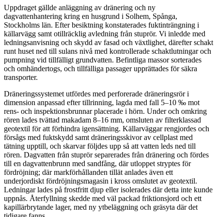
Uppdraget gällde anläggning av dränering och ny
dagvattenhantering kring en husgrund i Solhem, Spånga,
Stockholms län. Efter besiktning konstaterades fuktinträngning i
källarvägg samt otillräcklig avledning från stuprör. Vi inledde med
ledningsanvisning och skydd av fasad och växtlighet, därefter schakt
runt huset ned till sulans nivå med kontrollerade schaktlutningar och
pumpning vid tillfälligt grundvatten. Befintliga massor sorterades
och omhändertogs, och tillfälliga passager upprättades för säkra
transporter.
Dräneringssystemet utfördes med perforerade dräneringsrör i
dimension anpassad efter tillrinning, lagda med fall 5–10 ‰ mot
rens- och inspektionsbrunnar placerade i hörn. Under och omkring
rören lades tvättad makadam 8–16 mm, omsluten av filterklassad
geotextil för att förhindra igensättning. Källarväggar rengjordes och
försågs med fuktskydd samt dräneringsskivor av cellplast med
tätning upptill, och skarvar följdes upp så att vatten leds ned till
rören. Dagvatten från stuprör separerades från dränering och fördes
till en dagvattenbrunn med sandfång, där utloppet stryptes för
fördröjning; där markförhållanden tillät anlades även ett
underjordiskt fördröjningsmagasin i kross omslutet av geotextil.
Ledningar lades på frostfritt djup eller isolerades där detta inte kunde
uppnås. Återfyllning skedde med väl packad friktionsjord och ett
kapillärbrytande lager, med ny ytbeläggning och gräsyta där det
tidigare fanns.