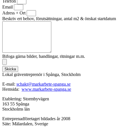
Telefon
Email
Adress + Ort
Beskriv ert behov, förutsättningar, antal m2 & önskat startdatum
Bifoga gärna bilder, handlingar, ritningar m.m.
Skicka
Lokal gräventreprenör i Spånga, Stockholm
E-mail:
schakt@markarbete-spanga.se
Hemsida:
www.markarbete-spanga.se
Etablering: Stormbyvägen
163 55 Spånga
Stockholms län
Entreprenadföretaget bildades år 2008
Säte: Mälardalen, Sverige